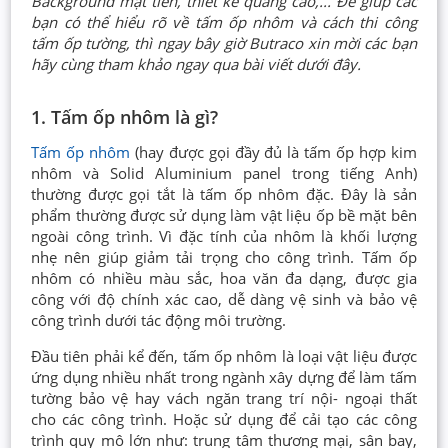
Background mặt tiền, thiết kế quảng cáo,... Để giúp các
bạn có thể hiểu rõ về tấm ốp nhôm và cách thi công
tấm ốp tường, thì ngay bây giờ Butraco xin mời các bạn
hãy cùng tham khảo ngay qua bài viết dưới đây.
1. Tấm ốp nhôm là gì?
Tấm ốp nhôm
(hay được gọi đầy đủ là tấm ốp hợp kim
nhôm và Solid Aluminium panel trong tiếng Anh)
thường được gọi tắt là tấm ốp nhôm đặc. Đây là sản
phẩm thường được sử dụng làm vật liệu ốp bề mặt bên
ngoài công trình. Vì đặc tính của nhôm là khối lượng
nhẹ nên giúp giảm tải trọng cho công trình. Tấm ốp
nhôm có nhiều màu sắc, hoa văn đa dạng, được gia
công với độ chính xác cao, dễ dàng vệ sinh và bảo vệ
công trình dưới tác động môi trường.
Đầu tiên phải kể đến, tấm ốp nhôm là loại vật liệu được
ứng dụng nhiều nhất trong ngành xây dựng để làm tấm
tường bảo vệ hay vách ngăn trang trí nội- ngoại thất
cho các công trình. Hoặc sử dụng để cải tạo các công
trình quy mô lớn như: trung tâm thương mại, sân bay,