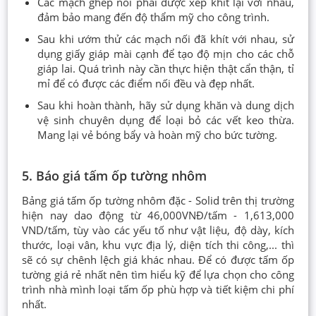
Các mạch ghép nối phải được xếp khít lại với nhau,
đảm bảo mang đến độ thẩm mỹ cho công trình.
Sau khi ướm thử các mạch nối đã khít với nhau, sử
dụng giấy giáp mài cạnh để tạo độ mịn cho các chỗ
giáp lai. Quá trình này cần thực hiện thật cẩn thận, tỉ
mỉ để có được các điểm nối đều và đẹp nhất.
Sau khi hoàn thành, hãy sử dụng khăn và dung dịch
vệ sinh chuyên dụng để loại bỏ các vết keo thừa.
Mang lại vẻ bóng bẩy và hoàn mỹ cho bức tường.
5. Báo giá tấm ốp tường nhôm
Bảng giá tấm ốp tường nhôm đặc - Solid trên thị trường
hiện nay dao động từ 46,000VNĐ/tấm - 1,613,000
VND/tấm, tùy vào các yếu tố như vật liệu, độ dày, kích
thước, loại vân, khu vực địa lý, diện tích thi công,... thì
sẽ có sự chênh lệch giá khác nhau. Để có được tấm ốp
tường giá rẻ nhất nên tìm hiểu kỹ để lựa chọn cho công
trình nhà mình loại tấm ốp phù hợp và tiết kiệm chi phí
nhất.