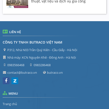
thuật, vật liệu và dịch vụ gia công
LIÊN HỆ
CÔNG TY TNHH BUTRACO VIỆT NAM
P312, Nhà N03 Trần Quý Kiên - Cầu Giấy - Hà Nội
Nhà máy: KCN Nguyên Khê - Đông Anh - Hà Nội
0983566468
0983286468
contact@butraco.vn
butraco.vn
MENU
Trang chủ