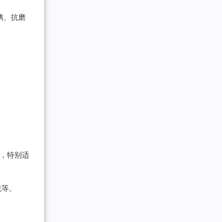
锈、抗磨
，特别适
统等。