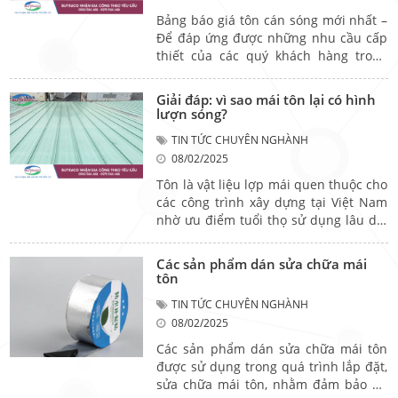
nào phù hợp nhất. Bài viết này của
Bảng báo giá tôn cán sóng mới nhất –
Butraco sẽ giúp bạn khám phá các loại
Để đáp ứng được những nhu cầu cấp
tôn lợp phổ biến để tìm ra sản phẩm
thiết của các quý khách hàng trong
tốt nhất cho ngôi nhà của mình.
nhu cầu tìm hiểu cũng như khai thác
so sánh giá cả trên thị trường sao cho
Giải đáp: vì sao mái tôn lại có hình
phù hợp chất lượng cũng như túi tiền
lượn sóng?
của mình. Hôm nay Butraco xin gửi
TIN TỨC CHUYÊN NGHÀNH
đến quý khách hàng bảng báo giá tôn
08/02/2025
cán sóng và các thông tin về loại tôn
này.
Tôn là vật liệu lợp mái quen thuộc cho
các công trình xây dựng tại Việt Nam
nhờ ưu điểm tuổi thọ sử dụng lâu dài
và giá thành hợp lý. Trong thiết kế,
mái tôn thường có dạng lượn sóng
Các sản phẩm dán sửa chữa mái
(sóng vuông hoặc sóng tròn) giúp tăng
tôn
khả năng thoát nước và chịu lực trên
TIN TỨC CHUYÊN NGHÀNH
mái.
08/02/2025
Các sản phẩm dán sửa chữa mái tôn
được sử dụng trong quá trình lắp đặt,
sửa chữa mái tôn, nhằm đảm bảo bề