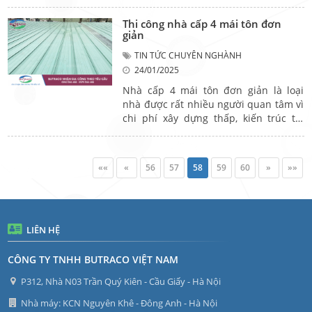
mặt củ mái luôn được bảo vệ và không
bị xâm nhập nước. Với sự tiến bộ vượt
Thi công nhà cấp 4 mái tôn đơn
bậc của công nghệ, thị trường hiện
giản
nay có nhiều loại sản phẩm dán chống
TIN TỨC CHUYÊN NGHÀNH
dột mái tôn. Dưới đây là các sản phẩm
24/01/2025
dán cửa sửa chữa mái tôn được ưa
chuộng hàng đầu hiện nay.
Nhà cấp 4 mái tôn đơn giản là loại
nhà được rất nhiều người quan tâm vì
chi phí xây dựng thấp, kiến trúc tối
giản và không đòi hỏi kỹ thuật xây
dựng phức tạp. Trong bài viết dưới
đây, hãy cùng với Butraco tìm hiểu các
««
«
56
57
58
59
60
»
»»
bước thi công nhà cấp 4 mái tôn đơn
giản nhé!
LIÊN HỆ
CÔNG TY TNHH BUTRACO VIỆT NAM
P312, Nhà N03 Trần Quý Kiên - Cầu Giấy - Hà Nội
Nhà máy: KCN Nguyên Khê - Đông Anh - Hà Nội