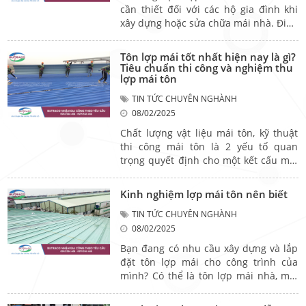
nhất.
cần thiết đối với các hộ gia đình khi
xây dựng hoặc sửa chữa mái nhà. Điều
này giúp đảm bảo được tuổi thọ công
trình, có mức giá thi công hợp lý, phù
Tôn lợp mái tốt nhất hiện nay là gì?
hợp với đa số các công trình hiện nay.
Tiêu chuẩn thi công và nghiệm thu
Để tăng cường kiến thức về lợp mái
lợp mái tôn
tôn, hãy cùng Butraco khám phá
TIN TỨC CHUYÊN NGHÀNH
những kinh nghiệm qua bài viết dưới
08/02/2025
đây.
Chất lượng vật liệu mái tôn, kỹ thuật
thi công mái tôn là 2 yếu tố quan
trọng quyết định cho một kết cấu mái
hoàn thiện hoàn hảo. Vậy dựa vào tiêu
chuẩn nào để đánh giá mái tôn được
Kinh nghiệm lợp mái tôn nên biết
lắp đặt đã đạt chuẩn và đảm bảo an
toàn cho con người khi sử dụng? Hãy
TIN TỨC CHUYÊN NGHÀNH
cùng Butraco tìm hiểu trong bài viết
08/02/2025
dưới đây.
Bạn đang có nhu cầu xây dựng và lắp
đặt tôn lợp mái cho công trình của
mình? Có thể là tôn lợp mái nhà, mái
nhà xe, mái nhà xưởng, hay chỉ đơn
giản là mái tôn sân, vườn… Nhưng bạn