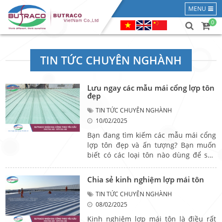
MENU
0
TIN TỨC CHUYÊN NGHÀNH
Lưu ngay các mẫu mái cổng lợp tôn
đẹp
TIN TỨC CHUYÊN NGHÀNH
10/02/2025
Bạn đang tìm kiếm các mẫu mái cổng
lợp tôn đẹp và ấn tượng? Bạn muốn
biết có các loại tôn nào dùng để sản
xuất mái cổng? Đặc điểm của các loại
tôn đó như thế nào ? Nên lựa chọn
Chia sẻ kinh nghiệm lợp mái tôn
loại tôn nào để phù hợp nhất? Hôm
nay, Butraco sẽ giúp bạn giải quyết
TIN TỨC CHUYÊN NGHÀNH
mọi vấn đề thắc mắc về mái cổng lợp
08/02/2025
tôn để thi công được mái cổng ưng ý
Kinh nghiệm lợp mái tôn là điều rất