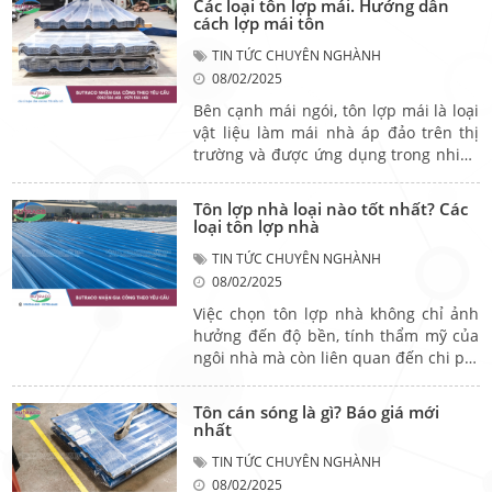
Các loại tôn lợp mái. Hướng dẫn
lại cảm thấy phân vân về quy trình lắp
cách lợp mái tôn
đặt, và lựa chọn sản phẩm tôn lợp sao
TIN TỨC CHUYÊN NGHÀNH
cho chất lượng, giá rẻ. Vậy thì bài viết
08/02/2025
sau của Butraco sẽ là những kinh
nghiệm lợp mái tôn mà nhất định bạn
Bên cạnh mái ngói, tôn lợp mái là loại
nên biết.
vật liệu làm mái nhà áp đảo trên thị
trường và được ứng dụng trong nhiều
các công trình nhà dân dụng hay nhà
xưởng. Có các loại tôn lợp mái nào? Và
Tôn lợp nhà loại nào tốt nhất? Các
cách lợp mái tôn ra sao? Qua bài viết
loại tôn lợp nhà
dưới đây của Butraco, hãy cùng đi tìm
TIN TỨC CHUYÊN NGHÀNH
câu trả lời nhé.
08/02/2025
Việc chọn tôn lợp nhà không chỉ ảnh
hưởng đến độ bền, tính thẩm mỹ của
ngôi nhà mà còn liên quan đến chi phí
và sự thoải mái trong quá trình sử
dụng. Vậy tôn lợp nhà loại nào tốt
Tôn cán sóng là gì? Báo giá mới
nhất? Trên thị trường hiện nay, có rất
nhất
nhiều loại tôn lợp với đặc điểm và ưu
TIN TỨC CHUYÊN NGHÀNH
điểm riêng, khiến nhiều người băn
08/02/2025
khoăn rằng không biết nên chọn loại