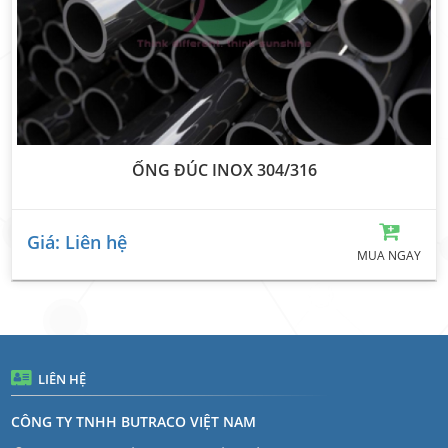
ỐNG ĐÚC INOX 304/316
Giá: Liên hệ
MUA NGAY
LIÊN HỆ
CÔNG TY TNHH BUTRACO VIỆT NAM