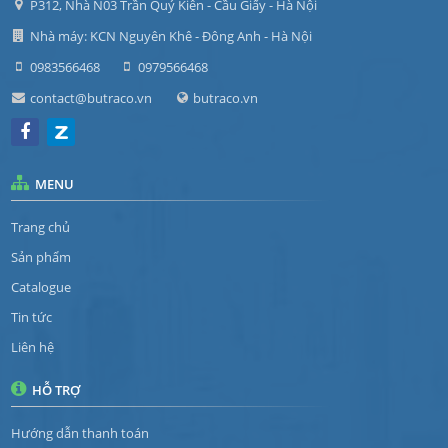
P312, Nhà N03 Trần Quý Kiên - Cầu Giấy - Hà Nội
Nhà máy: KCN Nguyên Khê - Đông Anh - Hà Nội
0983566468
0979566468
contact@butraco.vn
butraco.vn
MENU
Trang chủ
Sản phẩm
Catalogue
Tin tức
Liên hệ
HỖ TRỢ
Hướng dẫn thanh toán