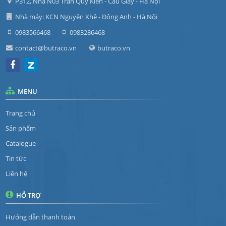
P312, Nhà N03 Trần Quý Kiên - Cầu Giấy - Hà Nội
Nhà máy: KCN Nguyên Khê - Đông Anh - Hà Nội
0983566468
0983286468
contact@butraco.vn
butraco.vn
MENU
Trang chủ
Sản phẩm
Catalogue
Tin tức
Liên hệ
HỖ TRỢ
Hướng dẫn thanh toán