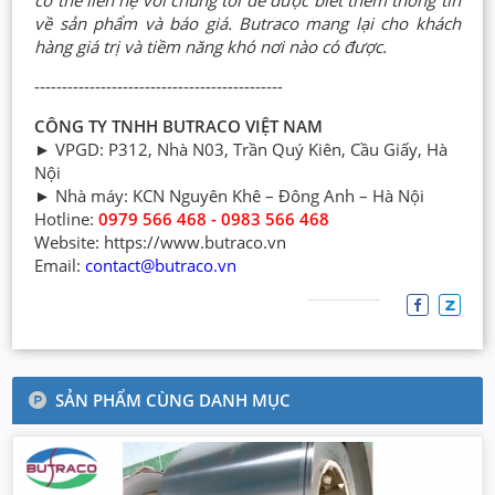
có thể liên hệ với chúng tôi để được biết thêm thông tin
về sản phẩm và báo giá. Butraco mang lại cho khách
hàng giá trị và tiềm năng khó nơi nào có được.
---------------------------------------------
CÔNG TY TNHH BUTRACO VIỆT NAM
► VPGD: P312, Nhà N03, Trần Quý Kiên, Cầu Giấy, Hà
Nội
► Nhà máy: KCN Nguyên Khê – Đông Anh – Hà Nội
Hotline:
0979 566 468 - 0983 566 468
Website: https://www.butraco.vn
Email:
contact@butraco.vn
SẢN PHẨM CÙNG DANH MỤC