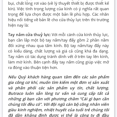
bụi, chất lỏng rơi vào (về lý thuyết thiết bị được thiết kế
kín). Việc tính trọng lượng của kính có ý nghĩa rất quan
trọng để lựa chọn được một bản lề phù hợp. Các nhãn
hiệu nổi tiếng về bản lề cho cửa thủy lực trên thi trường
hiện nay là:
Tay nắm cửa thuỷ lực:
Với mỗi cánh cửa kính thủy lực,
bạn cần lắp một bộ tay nắm/tay đẩy gồm 2 phần nằm
đối xứng nhau qua tấm kính. Bộ tay nắm/tay đẩy này
có kiểu dáng, chất lượng và giá cả cũng khá đa dạng.
Tay nắm có tác dụng tránh dính vết ở trên tay lên kính,
làm mờ kính. Bên cạnh đấy tay nắm cũng giúp việc mở
ra đóng vào thuận tiện hơn.
Nếu Quý khách hàng quan tâm đến các sản phẩm
gia công cơ khí, muốn tìm kiếm một đơn vị sản xuất
và phân phối các sản phẩm uy tín, chất lượng.
Butraco luôn sẵn lòng tư vấn và cung cấp tất cả
những gì bạn cần với phương châm “Cái gì bạn cần
chúng tôi đều có”. Với đội ngũ cán bộ công nhân viên
giàu kinh nghiệm, nhiệt huyết của tuổi trẻ chúng tôi
đã dần khẳng định được vị thế là công ty đi đầu