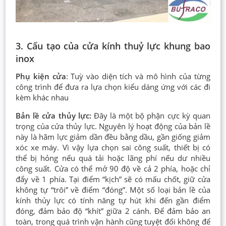
3. Cấu tạo của cửa kính thuỷ lực khung bao
inox
Phụ kiện cửa
: Tuỳ vào diện tích và mô hình của từng
công trình để đưa ra lựa chọn kiểu dáng ứng với các đi
kèm khác nhau
Bản lề cửa thủy lực:
Đây là một bộ phận cực kỳ quan
trọng của cửa thủy lực. Nguyên lý hoạt động của bản lề
này là hãm lực giảm dần đều bằng dầu, gần giống giảm
xóc xe máy. Vì vậy lựa chọn sai công suất, thiết bị có
thể bị hỏng nếu quá tải hoặc lãng phí nếu dư nhiều
công suất. Cửa có thể mở 90 độ về cả 2 phía, hoặc chỉ
đẩy về 1 phía. Tại điểm “kịch” sẽ có mấu chốt, giữ cửa
không tự “trôi” về điểm “đóng”. Một số loại bản lề của
kính thủy lực có tính năng tự hút khi đến gần điểm
đóng, đảm bảo độ “khít” giữa 2 cánh. Để đảm bảo an
toàn, trong quá trình vận hành cũng tuyệt đối không để