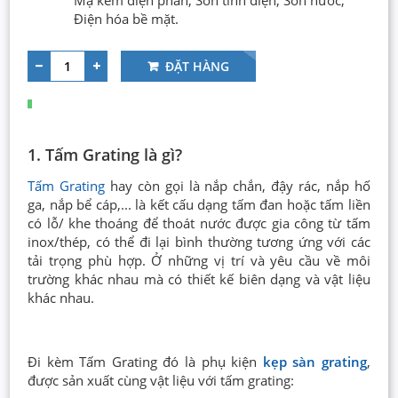
Mạ kẽm điện phân, Sơn tĩnh điện, Sơn nước,
Điện hóa bề mặt.
ĐẶT HÀNG
1. Tấm Grating là gì?
Tấm Grating
hay còn gọi là nắp chắn, đậy rác, nắp hố
ga, nắp bể cáp,... là kết cấu dạng tấm đan hoặc tấm liền
có lỗ/ khe thoáng để thoát nước được gia công từ tấm
inox/thép, có thể đi lại bình thường tương ứng với các
tải trọng phù hợp. Ở những vị trí và yêu cầu về môi
trường khác nhau mà có thiết kế biên dạng và vật liệu
khác nhau.
Đi kèm Tấm Grating đó là phụ kiện
kẹp sàn grating
,
được sản xuất cùng vật liệu với tấm grating: