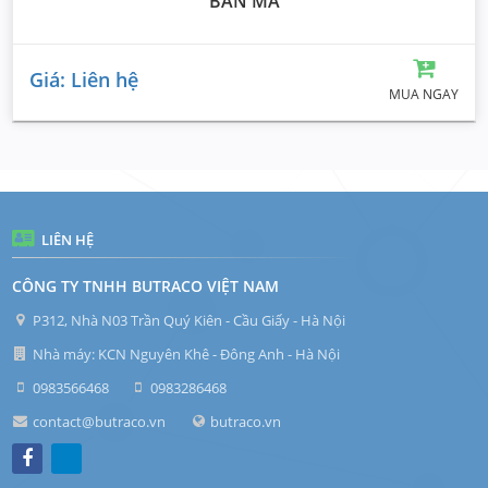
BẢN MÃ
Giá: Liên hệ
MUA NGAY
LIÊN HỆ
CÔNG TY TNHH BUTRACO VIỆT NAM
P312, Nhà N03 Trần Quý Kiên - Cầu Giấy - Hà Nội
Nhà máy: KCN Nguyên Khê - Đông Anh - Hà Nội
0983566468
0983286468
contact@butraco.vn
butraco.vn