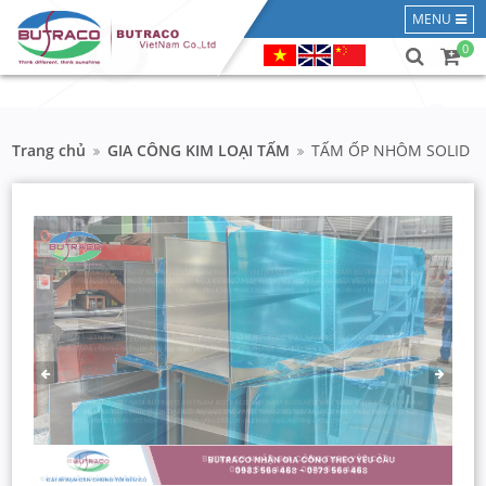
MENU
0
Trang chủ
GIA CÔNG KIM LOẠI TẤM
TẤM ỐP NHÔM SOLID
PREVIOUS
NEXT