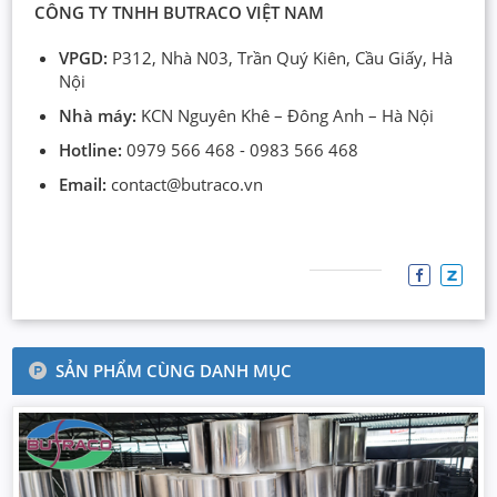
CÔNG TY TNHH BUTRACO VIỆT NAM
VPGD:
P312, Nhà N03, Trần Quý Kiên, Cầu Giấy, Hà
Nội
Nhà máy:
KCN Nguyên Khê – Đông Anh – Hà Nội
Hotline:
0979 566 468 - 0983 566 468
Email:
contact@butraco.vn
SẢN PHẨM CÙNG DANH MỤC