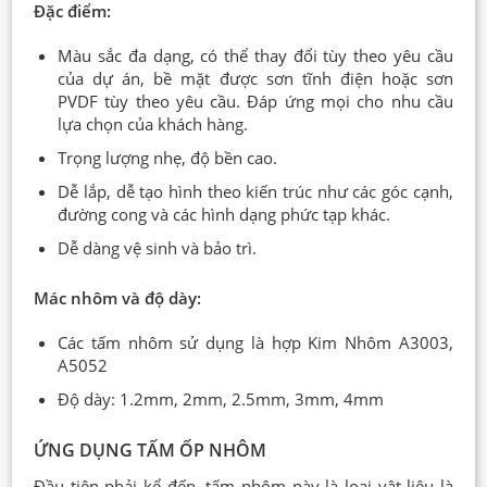
Đặc điểm:
Màu sắc đa dạng, có thể thay đổi tùy theo yêu cầu
của dự án, bề mặt được sơn tĩnh điện hoặc sơn
PVDF tùy theo yêu cầu. Đáp ứng mọi cho nhu cầu
lựa chọn của khách hàng.
Trọng lượng nhẹ, độ bền cao.
Dễ lắp, dễ tạo hình theo kiến trúc như các góc cạnh,
đường cong và các hình dạng phức tạp khác.
Dễ dàng vệ sinh và bảo trì.
Mác nhôm và độ dày:
Các tấm nhôm sử dụng là hợp Kim Nhôm A3003,
A5052
Độ dày: 1.2mm, 2mm, 2.5mm, 3mm, 4mm
ỨNG DỤNG TẤM ỐP NHÔM
Đầu tiên phải kể đến, tấm nhôm này là loại vật liệu là