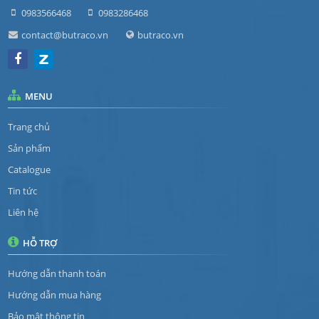
0983566468
0983286468
contact@butraco.vn
butraco.vn
MENU
Trang chủ
Sản phẩm
Catalogue
Tin tức
Liên hệ
HỖ TRỢ
Hướng dẫn thanh toán
Hướng dẫn mua hàng
Bảo mật thông tin