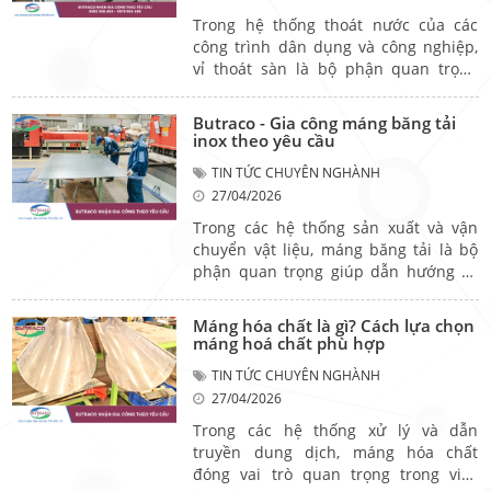
Trong hệ thống thoát nước của các
công trình dân dụng và công nghiệp,
vỉ thoát sàn là bộ phận quan trọng
giúp thu gom và thoát nước nhanh
chóng, đồng thời ngăn rác thải gây tắc
Butraco - Gia công máng băng tải
nghẽn. Việc lựa chọn đúng loại vỉ
inox theo yêu cầu
không chỉ đảm bảo hiệu quả sử dụng
TIN TỨC CHUYÊN NGHÀNH
mà còn góp phần nâng cao độ bền và
27/04/2026
tính thẩm mỹ cho công trình.
Trong các hệ thống sản xuất và vận
chuyển vật liệu, máng băng tải là bộ
phận quan trọng giúp dẫn hướng và
bảo vệ vật liệu trong quá trình di
chuyển. Việc lựa chọn đúng loại máng
Máng hóa chất là gì? Cách lựa chọn
không chỉ đảm bảo hiệu suất vận
máng hoá chất phù hợp
hành mà còn góp phần tăng độ bền và
TIN TỨC CHUYÊN NGHÀNH
giảm chi phí bảo trì cho toàn hệ
27/04/2026
thống.
Trong các hệ thống xử lý và dẫn
truyền dung dịch, máng hóa chất
đóng vai trò quan trọng trong việc