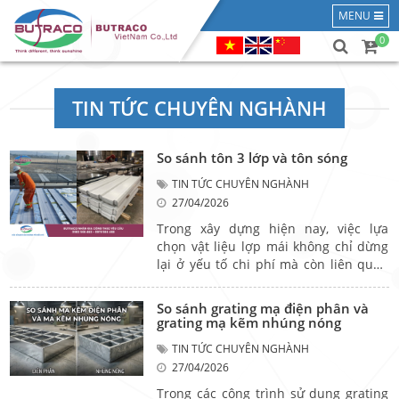
MENU
0
TIN TỨC CHUYÊN NGHÀNH
So sánh tôn 3 lớp và tôn sóng
TIN TỨC CHUYÊN NGHÀNH
27/04/2026
Trong xây dựng hiện nay, việc lựa
chọn vật liệu lợp mái không chỉ dừng
lại ở yếu tố chi phí mà còn liên quan
đến khả năng chống nóng, độ bền và
hiệu quả sử dụng lâu dài. Trong số đó,
So sánh grating mạ điện phân và
tôn 3 lớp và tôn sóng là hai dòng vật
grating mạ kẽm nhúng nóng
liệu phổ biến, được ứng dụng rộng rãi
TIN TỨC CHUYÊN NGHÀNH
trong cả công trình dân dụng lẫn công
27/04/2026
nghiệp.
Trong các công trình sử dụng grating