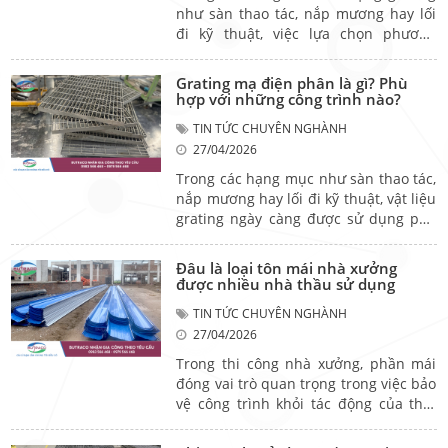
như sàn thao tác, nắp mương hay lối
đi kỹ thuật, việc lựa chọn phương
pháp xử lý bề mặt phù hợp là yếu tố
rất quan trọng. Trong đó, grating mạ
Grating mạ điện phân là gì? Phù
điện phân và grating mạ kẽm nhúng
hợp với những công trình nào?
nóng là hai lựa chọn phổ biến, mỗi
TIN TỨC CHUYÊN NGHÀNH
loại có đặc điểm riêng phù hợp với
27/04/2026
từng điều kiện sử dụng khác nhau.
Trong các hạng mục như sàn thao tác,
nắp mương hay lối đi kỹ thuật, vật liệu
grating ngày càng được sử dụng phổ
biến nhờ độ bền và khả năng chịu lực
tốt. Trong đó, grating mạ điện phân là
Đâu là loại tôn mái nhà xưởng
một lựa chọn được nhiều công trình
được nhiều nhà thầu sử dụng
cân nhắc khi cần tối ưu chi phí mà vẫn
TIN TỨC CHUYÊN NGHÀNH
đảm bảo tính thẩm mỹ và khả năng
27/04/2026
chống ăn mòn.
Trong thi công nhà xưởng, phần mái
đóng vai trò quan trọng trong việc bảo
vệ công trình khỏi tác động của thời
tiết và đảm bảo độ bền lâu dài. Vì vậy,
việc lựa chọn đúng loại tôn mái nhà