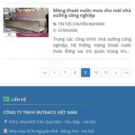
đảm bảo an toàn và hiệu quả vận
hành. Tùy theo đặc tính hóa chất và
Máng thoát nước mưa cho mái nhà
điều kiện môi trường, việc lựa chọn
xưởng công nghiệp
đúng loại máng sẽ giúp hạn chế ăn
TIN TỨC CHUYÊN NGHÀNH
mòn, rò rỉ và kéo dài tuổi thọ công
27/04/2026
trình.
Trong các công trình nhà xưởng công
nghiệp, hệ thống máng thoát nước
mưa đóng vai trò quan trọng trong
việc đảm bảo thoát nước nhanh, tránh
ứ đọng gây ảnh hưởng đến kết cấu và
hoạt động sản xuất. Việc lựa chọn
««
«
7
8
9
10
11
»
»»
đúng loại máng phù hợp với quy mô
và vật liệu sẽ giúp tăng độ bền và tối
ưu chi phí vận hành lâu dài.
LIÊN HỆ
CÔNG TY TNHH BUTRACO VIỆT NAM
P312, Nhà N03 Trần Quý Kiên - Cầu Giấy - Hà Nội
Nhà máy: KCN Nguyên Khê - Đông Anh - Hà Nội