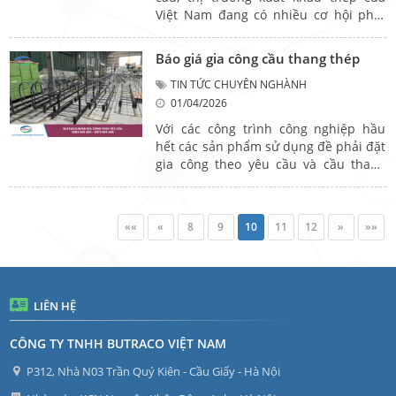
Việt Nam đang có nhiều cơ hội phát
triển mạnh mẽ. Với sự tham gia của
nhiều doanh nghiệp lớn và các công ty
Báo giá gia công cầu thang thép
xuất khẩu thép ở Việt Nam, ngành
thép không chỉ phục vụ nhu cầu nội
TIN TỨC CHUYÊN NGHÀNH
địa mà còn mở rộng ra quốc tế, tạo
01/04/2026
nền tảng vững chắc cho tăng trưởng
Với các công trình công nghiệp hầu
dài hạn.
hết các sản phẩm sử dụng đề phải đặt
gia công theo yêu cầu và cầu thang
thép cũng vậy, không có sản phẩm sẵn
để sử dụng nên các nhà thầu, đơn vị
thi công sẽ phải tìm những đơn vị gia
««
«
8
9
10
11
12
»
»»
công thép để đặt thiết kế, sản xuất
đúng với yêu cầu. Vậy tại sao các công
trình công nghiệp thường dùng cầu
thang thép? Giá gia công cầu thang
thép như thế nào? Mời bạn đọc tham
LIÊN HỆ
khảo bài viết dưới đây của chúng tôi
để biết thêm thông tin.
CÔNG TY TNHH BUTRACO VIỆT NAM
P312, Nhà N03 Trần Quý Kiên - Cầu Giấy - Hà Nội