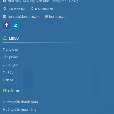
Nhà máy: KCN Nguyên Khê - Đông Anh - Hà Nội
0983566468
0979566468
contact@butraco.vn
butraco.vn
MENU
Trang chủ
Sản phẩm
Catalogue
Tin tức
Liên hệ
HỖ TRỢ
Hướng dẫn thanh toán
Hướng dẫn mua hàng