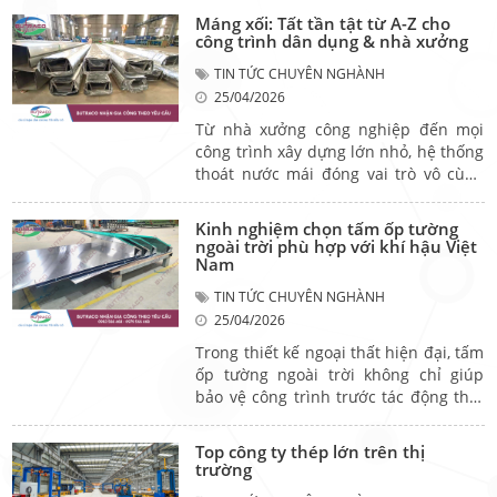
vượt trội. Từ các hạng mục dân dụng
Máng xối: Tất tần tật từ A-Z cho
nhỏ đến hạng mục cho nhà xưởng
công trình dân dụng & nhà xưởng
công nghiệp, inox 304 luôn đáp ứng
TIN TỨC CHUYÊN NGHÀNH
tốt cả về chất lượng và tuổi thọ. Vậy
25/04/2026
hiện nay những yếu tố nào ảnh hưởng
đến chất lượng, cũng như giá gia công
Từ nhà xưởng công nghiệp đến mọi
inox 304? Cùng tìm hiểu trong bài viết
công trình xây dựng lớn nhỏ, hệ thống
dưới đây nhé!
thoát nước mái đóng vai trò vô cùng
quan trọng. Nếu không được thiết kế
và thi công đúng cách, mái có thể bị
Kinh nghiệm chọn tấm ốp tường
thấm dột, hư hại và ảnh hưởng đến
ngoài trời phù hợp với khí hậu Việt
tuổi thọ công trình do ảnh hưởng từ
Nam
nước mưa. Vì vậy, máng xối chính là
TIN TỨC CHUYÊN NGHÀNH
giải pháp then chốt giúp thu gom và
25/04/2026
dẫn nước cho mái hiệu quả. Vậy máng
xối là gì? cấu tạo ra sao, gia công như
Trong thiết kế ngoại thất hiện đại, tấm
thế nào? Hãy tìm hiểu chi tiết trong
ốp tường ngoài trời không chỉ giúp
bài viết dưới đây.
bảo vệ công trình trước tác động thời
tiết mà còn nâng cao tính thẩm mỹ
tổng thể. Các vật liệu như tấm nhôm
Top công ty thép lớn trên thị
ốp tường, tấm ốp kim loại hay tấm ốp
trường
trang trí ngày càng được ưa chuộng.