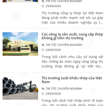
TIN TỨC CHUYÊN NGHÀNH
Tuy nhiên, để lựa chọn phù hợp, cần
25/04/2026
cân nhắc kỹ điều kiện khí hậu và nhu
cầu sử dụng thực tế.
Thị trường công ty thép tại Việt Nam
đang phát triển mạnh mẽ với sự góp
mặt của nhiều doanh nghiệp uy tín
trên cả nước. Trong đó, danh sách Top
công ty thép lớn trên thị trường như
Các công ty sản xuất, cung cấp thép
Công ty Nhà Thép Trí Việt, Công ty
không gỉ trên thị trường
TNHH Sản Xuất Thương Mại Sắt Thép
TIN TỨC CHUYÊN NGHÀNH
Ánh Hòa, hay Công Ty Cổ Phần Thép
24/04/2026
Cẩm Nguyên,... luôn được đánh giá
cao về năng lực sản xuất và cung ứng.
Trong bối cảnh nhu cầu sử dụng vật
Bài viết dưới đây sẽ giúp bạn khám
liệu chống ăn mòn ngày càng tăng, thị
phá Top công ty thép lớn trên thị
trường thép không gỉ tại Việt Nam
trường hiện nay.
đang phát triển mạnh mẽ. Sự xuất
hiện của nhiều doanh nghiệp như
Thị trường xuất khẩu thép của Việt
Công ty TNHH thép không gỉ Hà Anh,
Nam
Công ty thép không gỉ Hưng Thịnh, hay
TIN TỨC CHUYÊN NGHÀNH
Công ty TNHH MTV thép không gỉ Việt
24/04/2026
Mỹ đã góp phần đa dạng nguồn cung
và nâng cao chất lượng sản phẩm trên
Trong bối cảnh hội nhập kinh tế toàn
thị trường.
cầu, thị trường xuất khẩu thép của