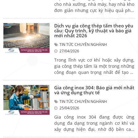
hệ thống và tối ưu không gian lắp đặt.
cho nhà xưởng, nhà máy, hay nhà kho
Vậy thang máng cáp là gì? Cấu tạo và
đơn giản nhưng cực kỳ hiệu quả phải
ứng dụng ra sao? Hãy cùng tìm hiểu
nhắc đến cửa chớp tôn. Không chỉ
chi tiết trong bài viết dưới đây.
giúp lưu thông không khí, dòng sản
Dịch vụ gia công thép tấm theo yêu
phẩm này còn đảm bảo độ bền, chi
cầu: Quy trình, kỹ thuật và báo giá
phí hợp lý và dễ thi công. Vậy cửa
mới nhất 2026
chớp tôn thông gió có gì nổi bật? Báo
TIN TỨC CHUYÊN NGHÀNH
giá mới nhất? Hãy cùng tìm hiểu chi
27/04/2026
tiết qua bài viết dưới đây.
Trong lĩnh vực cơ khí hoặc xây dựng,
gia công thép tấm là một trong những
công đoạn quan trọng nhất để tạo ra
các chi tiết, kết cấu phục vụ cho các
hạng mục từ dân dụng đến công
Gia công inox 304: Báo giá mới nhất
nghiệp. Các hoạt động từ cắt, chấn,
và ứng dụng thực tế
dập, tạo hình,...mỗi bước đều yêu cầu
TIN TỨC CHUYÊN NGHÀNH
độ chính xác cao để đảm bảo chất
25/04/2026
lượng sản phẩm. Vậy gia công thép
tấm theo yêu cầu có những hoạt động
Gia công inox 304 đang được ứng
gì? Giá ra sao? Cùng tìm hiểu chi tiết
dụng đa dạng trong ngành cơ khí và
trong bài viết dưới đây.
xây dựng hiện đại, nhờ độ bền cao,
tính thẩm mỹ và khả năng chống gỉ