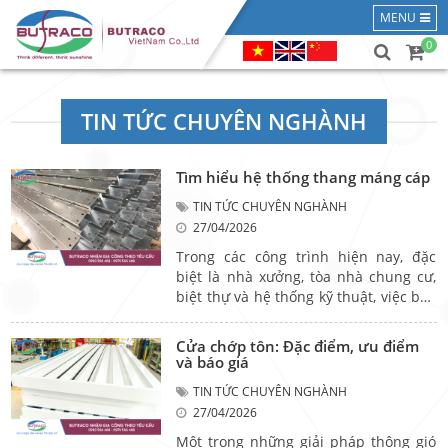
MENU
0
TIN TỨC CHUYÊN NGHÀNH
Tìm hiểu hệ thống thang máng cáp
TIN TỨC CHUYÊN NGHÀNH
27/04/2026
Trong các công trình hiện nay, đặc
biệt là nhà xưởng, tòa nhà chung cư,
biệt thự và hệ thống kỹ thuật, việc bảo
vệ đường dây cáp điện đóng vai trò vô
cùng quan trọng. Một trong những
Cửa chớp tôn: Đặc điểm, ưu điểm
giải pháp hiệu quả và phổ biến đó là
và báo giá
sử dụng hệ thống thang máng cáp.
TIN TỨC CHUYÊN NGHÀNH
Không chỉ giúp việc sắp xếp đường
27/04/2026
dây được gọn gàng, an toàn, thang
máng cáp còn giúp nâng cao tuổi thọ
Một trong những giải pháp thông gió