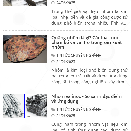
24/06/2025
dụng kỹ thuật. Vậy nhôm thanh định
hình là gì? Có những loại thanh nhôm
Trong thế giới vật liệu, nhôm là kim
định hình nào phổ biến? Bài viết dưới
loại nhẹ, bền và dễ gia công được sử
đây sẽ giải đáp chi tiết.
dụng phổ biến trong nhiều lĩnh vực
như xây dựng, công nghiệp, hàng
không và đời sống hàng ngày. Nhưng
Quặng nhôm là gì? Các loại, nơi
không phải ai cũng biết rõ nhôm có
phân bố và vai trò trong sản xuất
mấy loại, mỗi loại có tính chất và ứng
nhôm
dụng ra sao. Bài viết dưới đây sẽ giúp
TIN TỨC CHUYÊN NGHÀNH
bạn tìm hiểu chi tiết về các loại nhôm
24/06/2025
phổ biến, đặc tính vật lý và quy trình
nhiệt luyện nhôm để ứng dụng hiệu
Nhôm là kim loại phổ biến đứng thứ
quả hơn trong thực tế.
ba trong vỏ Trái Đất và được ứng dụng
rộng rãi trong công nghiệp, xây dựng,
giao thông vận tải đến công nghệ cao.
Nhưng bạn có biết nguyên liệu chính
Nhôm và inox - So sánh đặc điểm
dùng để sản xuất nhôm là quặng gì?
và ứng dụng
Đó chính là quặng nhôm – loại khoáng
TIN TỨC CHUYÊN NGHÀNH
sản có giá trị chiến lược trong phát
24/06/2025
triển công nghiệp luyện kim hiện đại.
Cùng tìm hiểu chi tiết quặng nhôm là
Cùng nằm trong nhóm vật liệu kim
gì, các loại quặng, quy trình khai thác
loại có tính ứng dụng cao, được sử