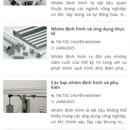
khu vực Đông Nam Á.
Nhôm định hình là vật liệu quen
thuộc trong các ngành công nghiệp,
cơ khí, xây dựng và tự động hóa. Với
thiết kế tối ưu, khả năng chống ăn
mòn và lắp ghép linh hoạt, sản phẩm
Nhôm định hình và ứng dụng thực
này ngày càng được ứng dụng rộng rãi
tế
tại Việt Nam. Vậy nhôm định hình là
TIN TỨC CHUYÊN NGHÀNH
gì, có những loại nào và được sản xuất
24/06/2025
theo tiêu chuẩn ra sao? Hãy cùng
Butraco tìm hiểu chi tiết trong bài viết
Nhôm định hình ra đời vào những
dưới đây – kèm theo bảng báo giá
năm cuối của thế kỷ 19 cùng với sự
tham khảo và gợi ý thương hiệu uy tín
phát minh quá trình khử điện phân,
trên thị trường.
giúp việc sản xuất nhôm hàng loạt trở
nên khả thi. Các hợp kim mới của
Các loại nhôm định hình và phụ
nhôm và kỹ thuật ép đùn nâng cao
kiện
đặc tính cấu hình bền bỉ, khả năng
TIN TỨC CHUYÊN NGHÀNH
chống ăn mòn và tĩnh dẫn điện, dẫn
24/06/2025
nhiệt tốt.
Nhôm định hình là vật liệu không thể
thiếu trong các ứng dụng công nghiệp,
cơ khí chính xác, lắp ráp khung máy,
bàn thao tác, băng tải… Tuy nhiên, để