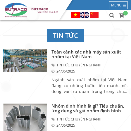
MENU
0
TIN TỨC
Toàn cảnh các nhà máy sản xuất
nhôm tại Việt Nam
TIN TỨC CHUYÊN NGHÀNH
24/06/2025
Ngành sản xuất nhôm tại Việt Nam
đang có những bước tiến mạnh mẽ,
đóng vai trò quan trọng trong chuỗi
cung ứng nguyên vật liệu cho ngành
công nghiệp – xây dựng – cơ khí và cả
Nhôm định hình là gì? Tiêu chuẩn,
lĩnh vực xuất khẩu. Với hệ thống các
ứng dụng và giá nhôm định hình
nhà máy sản xuất nhôm ngày càng
TIN TỨC CHUYÊN NGHÀNH
hiện đại, Việt Nam đang dần khẳng
24/06/2025
định vị thế trên bản đồ ngành nhôm