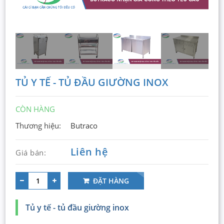
TỦ Y TẾ - TỦ ĐẦU GIƯỜNG INOX
CÒN HÀNG
Thương hiệu:
Butraco
Liên hệ
Giá bán:
ĐẶT HÀNG
Tủ y tế - tủ đầu giường inox