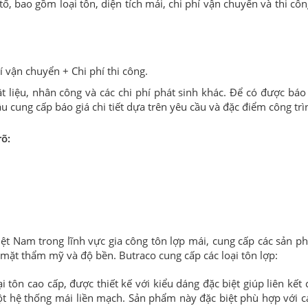
tố, bao gồm loại tôn, diện tích mái, chi phí vận chuyển và thi cô
hí vận chuyển + Chi phí thi công.
 liệu, nhân công và các chi phí phát sinh khác. Để có được báo 
ầu cung cấp báo giá chi tiết dựa trên yêu cầu và đặc điểm công trì
rõ:
iệt Nam trong lĩnh vực gia công tôn lợp mái, cung cấp các sản p
 mặt thẩm mỹ và độ bền. Butraco cung cấp các loại tôn lợp:
 tôn cao cấp, được thiết kế với kiểu dáng đặc biệt giúp liên kết
ột hệ thống mái liền mạch. Sản phẩm này đặc biệt phù hợp với c