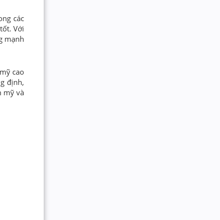
ong các
tốt. Với
ng mạnh
 mỹ cao
g định,
m mỹ và