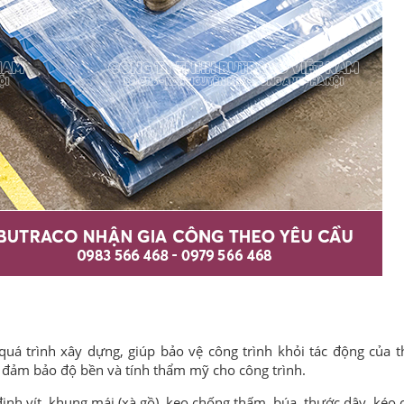
á trình xây dựng, giúp bảo vệ công trình khỏi tác động của thờ
ể đảm bảo độ bền và tính thẩm mỹ cho công trình.
đinh vít, khung mái (xà gồ), keo chống thấm, búa, thước dây, kéo c