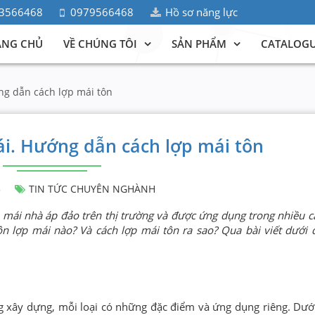
3566468
0979566468
Hồ sơ năng lực
ANG CHỦ
VỀ CHÚNG TÔI
SẢN PHẨM
CATALOG
ớng dẫn cách lợp mái tôn
ái. Hướng dẫn cách lợp mái tôn
5
TIN TỨC CHUYÊN NGHÀNH
àm mái nhà áp đảo trên thị trường và được ứng dụng trong nhiều c
ôn lợp mái nào? Và cách lợp mái tôn ra sao? Qua bài viết dưới 
g xây dựng, mỗi loại có những đặc điểm và ứng dụng riêng. Dưới