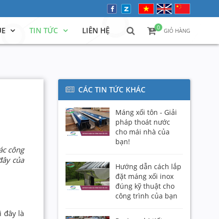
0
UE
TIN TỨC
LIÊN HỆ
GIỎ HÀNG
CÁC TIN TỨC KHÁC
Máng xối tôn - Giải
pháp thoát nước
cho mái nhà của
bạn!
ác công
đây của
Hướng dẫn cách lắp
đặt máng xối inox
đúng kỹ thuật cho
công trình của bạn
 đây là