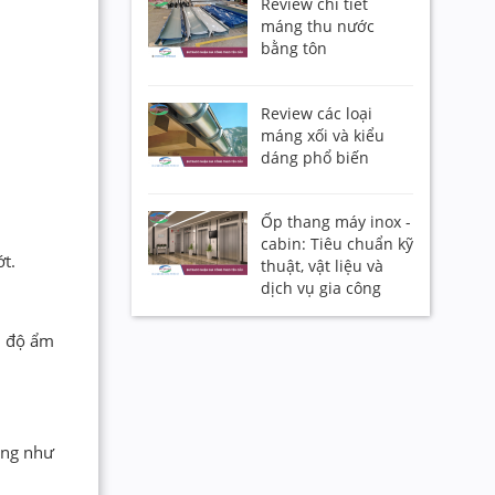
Review chi tiết
máng thu nước
bằng tôn
Review các loại
máng xối và kiểu
dáng phổ biến
Ốp thang máy inox -
cabin: Tiêu chuẩn kỹ
t.
thuật, vật liệu và
dịch vụ gia công
ó độ ẩm
óng như