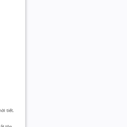
i tiết.
ắt tôn.