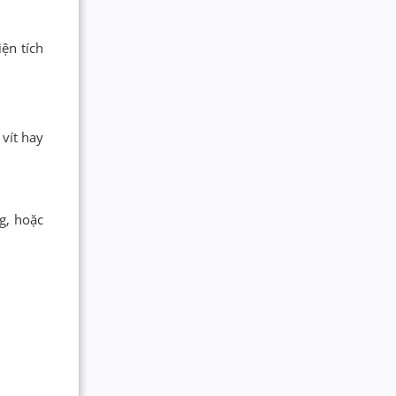
ện tích
 vít hay
g, hoặc