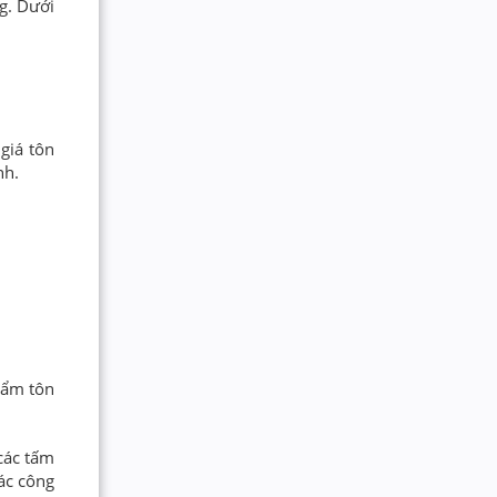
ng. Dưới
giá tôn
nh.
hẩm tôn
 các tấm
ác công