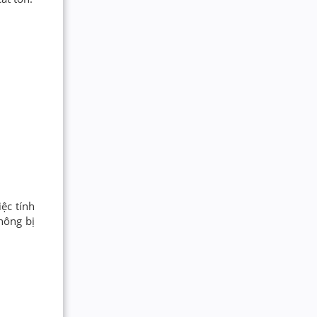
ệc tính
hông bị