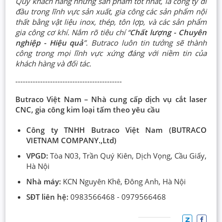
Quý khách hàng những sản phẩm tốt nhất, là công ty đi
đầu trong lĩnh vực sản xuất, gia công các sản phẩm nội
thất bằng vật liệu inox, thép, tôn lợp, và các sản phẩm
gia công cơ khí. Nắm rõ tiêu chí “
Chất lượng - Chuyên
nghiệp - Hiệu quả
”. Butraco luôn tin tưởng sẽ thành
công trong mọi lĩnh vực xứng đáng với niềm tin của
khách hàng và đối tác.
-------------------------------------------
Butraco Việt Nam – Nhà cung cấp dịch vụ cắt laser
CNC, gia công kim loại tấm theo yêu cầu
Công ty TNHH Butraco Việt Nam (BUTRACO
VIETNAM COMPANY.,Ltd)
VPGD:
Tòa N03, Trần Quý Kiên, Dịch Vọng, Cầu Giấy,
Hà Nội
Nhà máy:
KCN Nguyên Khê, Đông Anh, Hà Nội
SĐT liên hệ:
0983566468 - 0979566468