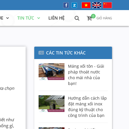
0
UE
TIN TỨC
LIÊN HỆ
GIỎ HÀNG
CÁC TIN TỨC KHÁC
Máng xối tôn - Giải
pháp thoát nước
cho mái nhà của
bạn!
ựa chọn
Hướng dẫn cách lắp
đặt máng xối inox
đúng kỹ thuật cho
công trình của bạn
tiết như
ống gỉ,