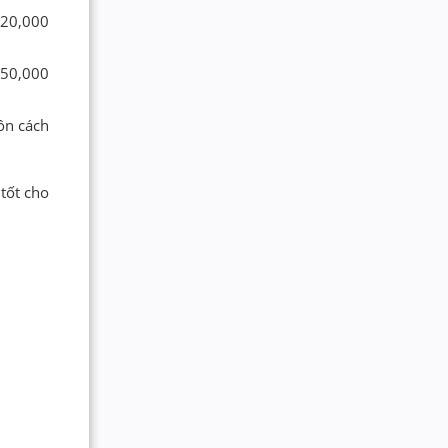
320,000
450,000
ôn cách
tốt cho