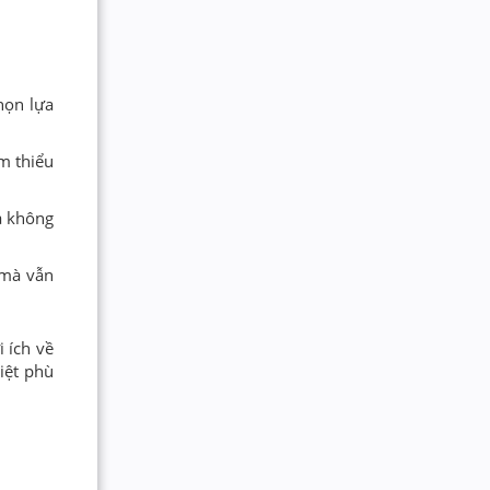
họn lựa
ảm thiểu
mà không
 mà vẫn
 ích về
iệt phù