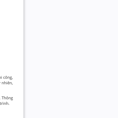
hi công,
y nhiên,
c. Thông
rình.