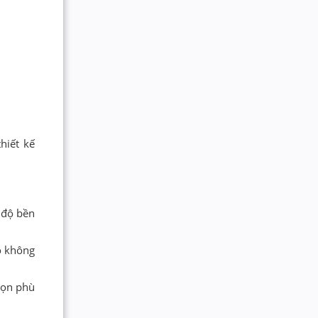
hiết kế
 độ bền
o không
họn phù