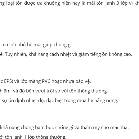
ững loại tôn được ưa chuộng hiện nay là mái tôn lạnh 3 lớp vì k
có lớp phủ bề mặt giúp chống gỉ.
rẻ. Tuy nhiên, khả năng cách nhiệt và giảm tiếng ồn không cao.
hoặc EPS) và lớp màng PVC hoặc nhựa bảo vệ.
 âm, và độ bền vượt trội so với tôn thông thường.
n sự ổn định nhiệt độ, đặc biệt trong mùa hè nắng nóng.
g khả năng chống bám bụi, chống gỉ và thẩm mỹ cho mái nhà.
ới tôn lạnh 1 lớp thông thường.