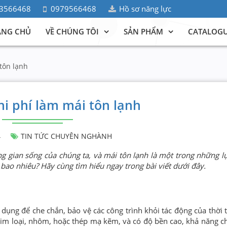
3566468
0979566468
Hồ sơ năng lực
ANG CHỦ
VỀ CHÚNG TÔI
SẢN PHẨM
CATALOG
tôn lạnh
hi phí làm mái tôn lạnh
4
TIN TỨC CHUYÊN NGHÀNH
g gian sống của chúng ta, và mái tôn lạnh là một trong những l
à bao nhiêu? Hãy cùng tìm hiểu ngay trong bài viết dưới đây.
 dụng để che chắn, bảo vệ các công trình khỏi tác động của thời 
im loại, nhôm, hoặc thép mạ kẽm, và có độ bền cao, khả năng ch