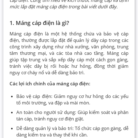
cáp điện. Cùng tìm hiểu về kích thước máng cáp và định
mức lắp đặt máng cáp điện trong bài viết dưới đây.
1. Máng cáp điện là gì?
Máng cáp điện là một hệ thống chứa và bảo vệ cáp
điện, thường được lắp đặt để quản lý dây cáp trong các
công trình xây dựng như nhà xưởng, văn phòng, trung
tâm thương mại, và các tòa nhà cao tầng. Máng cáp
giúp tập trung và sắp xếp dây cáp một cách gọn gàng,
tránh việc dây bị rối hoặc hư hỏng, đồng thời giảm
nguy cơ cháy nổ và dễ dàng bảo trì.
Các lợi ích chính của máng cáp điện:
Bảo vệ cáp điện: Giảm nguy cơ hư hỏng do các yếu
tố môi trường, va đập và mài mòn.
An toàn cho người sử dụng: Giúp kiểm soát và phân
tán cáp, tránh nguy cơ điện giật.
Dễ dàng quản lý và bảo trì: Tổ chức cáp gọn gàng, dễ
dàng kiểm tra và thay thế khi cần.