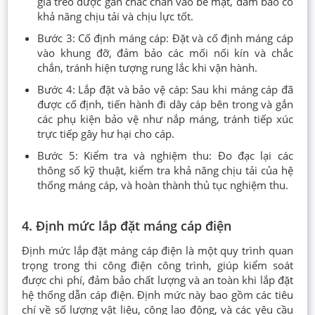
giá treo được gắn chắc chắn vào bề mặt, đảm bảo có
khả năng chịu tải và chịu lực tốt.
Bước 3: Cố định máng cáp: Đặt và cố định máng cáp
vào khung đỡ, đảm bảo các mối nối kín và chắc
chắn, tránh hiện tượng rung lắc khi vận hành.
Bước 4: Lắp đặt và bảo vệ cáp: Sau khi máng cáp đã
được cố định, tiến hành đi dây cáp bên trong và gắn
các phụ kiện bảo vệ như nắp máng, tránh tiếp xúc
trực tiếp gây hư hại cho cáp.
Bước 5: Kiểm tra và nghiệm thu: Đo đạc lại các
thông số kỹ thuật, kiểm tra khả năng chịu tải của hệ
thống máng cáp, và hoàn thành thủ tục nghiệm thu.
4. Định mức lắp đặt máng cáp điện
Định mức lắp đặt máng cáp điện là một quy trình quan
trọng trong thi công điện công trình, giúp kiểm soát
được chi phí, đảm bảo chất lượng và an toàn khi lắp đặt
hệ thống dẫn cáp điện. Định mức này bao gồm các tiêu
chí về số lượng vật liệu, công lao động, và các yêu cầu