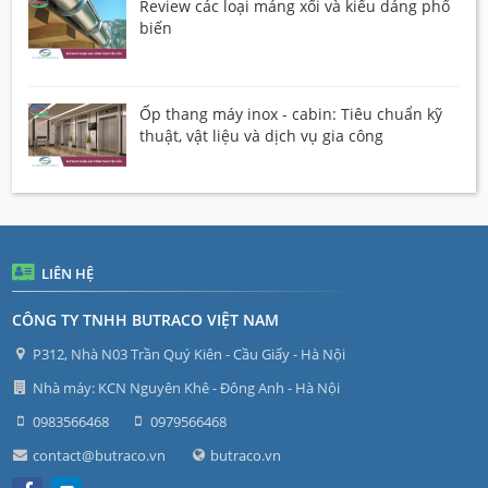
Review các loại máng xối và kiểu dáng phổ
biến
Ốp thang máy inox - cabin: Tiêu chuẩn kỹ
thuật, vật liệu và dịch vụ gia công
LIÊN HỆ
CÔNG TY TNHH BUTRACO VIỆT NAM
P312, Nhà N03 Trần Quý Kiên - Cầu Giấy - Hà Nội
Nhà máy: KCN Nguyên Khê - Đông Anh - Hà Nội
0983566468
0979566468
contact@butraco.vn
butraco.vn