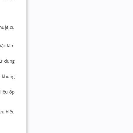
huật cụ
oặc làm
sử dụng
m khung
liệu ốp
ưu hiệu