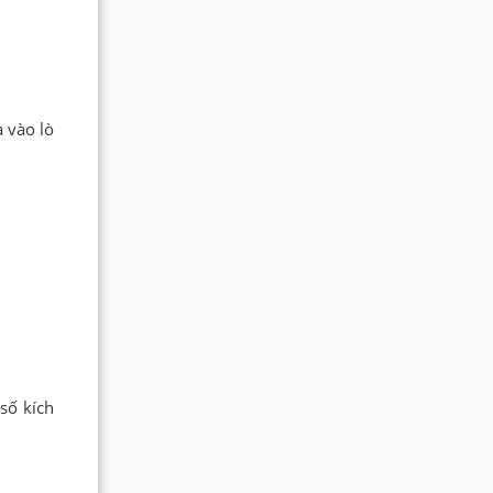
 vào lò
số kích