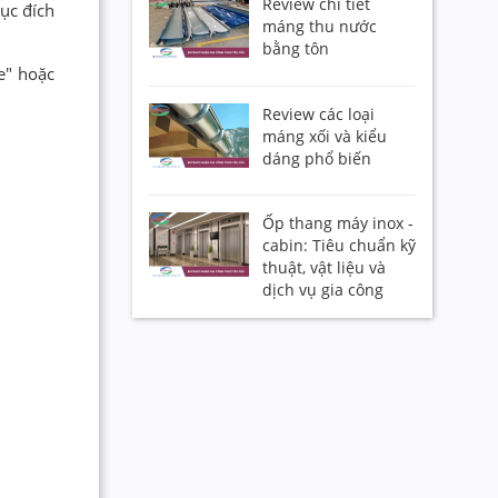
Review chi tiết
ục đích
máng thu nước
bằng tôn
e" hoặc
Review các loại
máng xối và kiểu
dáng phổ biến
Ốp thang máy inox -
cabin: Tiêu chuẩn kỹ
thuật, vật liệu và
dịch vụ gia công