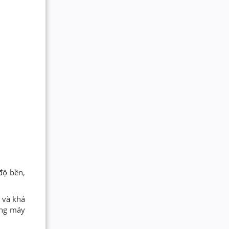
độ bền,
 và khả
ung máy