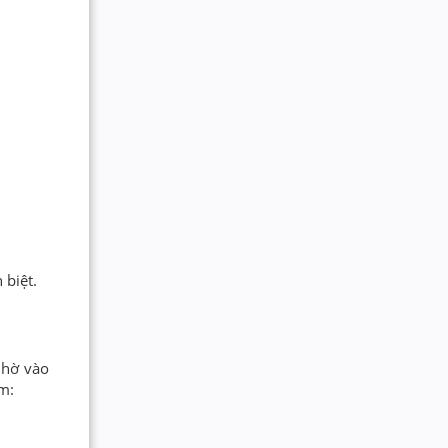
 biệt.
nhờ vào
m: