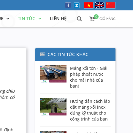
0
UE
TIN TỨC
LIÊN HỆ
GIỎ HÀNG
CÁC TIN TỨC KHÁC
Máng xối tôn - Giải
pháp thoát nước
cho mái nhà của
bạn!
ng chịu
nhôm có
Hướng dẫn cách lắp
đặt máng xối inox
đúng kỹ thuật cho
công trình của bạn
ố định.