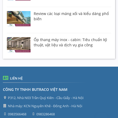
Review các loại máng xối và kiểu dáng phổ
biến
Ốp thang máy inox - cabin: Tiêu chuẩn kỹ
thuật, vật liệu và dịch vụ gia công
LIÊN HỆ
CÔNG TY TNHH BUTRACO VIỆT NAM
P312, Nhà N03 Trần Quý Kiên - Cầu Giấy - Hà Nội
Nhà máy: KCN Nguyên Khê - Đông Anh - Hà Nội
0983566468
0983286468