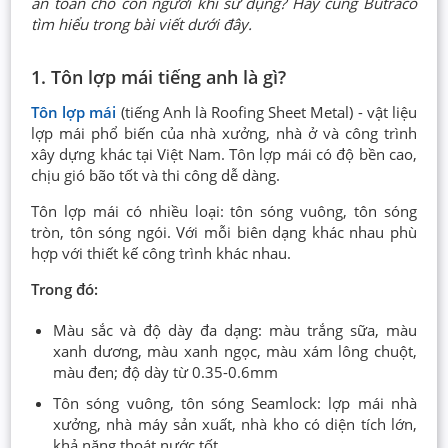
an toàn cho con người khi sử dụng? Hãy cùng Butraco
tìm hiểu trong bài viết dưới đây.
1. Tôn lợp mái tiếng anh là gì?
Tôn lợp mái
(tiếng Anh là Roofing Sheet Metal) - vật liệu
lợp mái phổ biến của nhà xưởng, nhà ở và công trình
xây dựng khác tại Việt Nam. Tôn lợp mái có độ bền cao,
chịu gió bão tốt và thi công dễ dàng.
Tôn lợp mái có nhiều loại:
tôn sóng vuông, tôn sóng
tròn, tôn sóng ngói. Với mỗi biên dạng khác nhau phù
hợp với thiết kế công trình khác nhau.
Trong đó:
Màu sắc và độ dày đa dạng: màu trắng sữa, màu
xanh dương, màu xanh ngọc, màu xám lông chuột,
màu đen; độ dày từ 0.35-0.6mm
Tôn sóng vuông, tôn sóng Seamlock: lợp mái nhà
xưởng, nhà máy sản xuất, nhà kho có diện tích lớn,
khả năng thoát nước tốt.