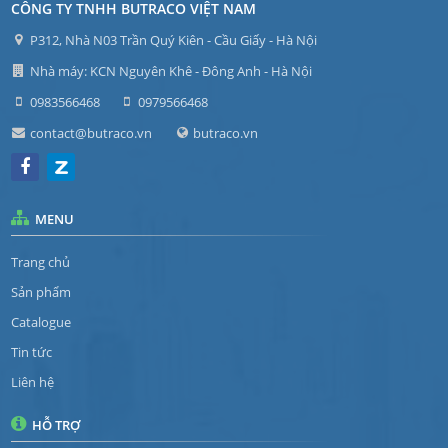
CÔNG TY TNHH BUTRACO VIỆT NAM
P312, Nhà N03 Trần Quý Kiên - Cầu Giấy - Hà Nội
Nhà máy: KCN Nguyên Khê - Đông Anh - Hà Nội
0983566468
0979566468
contact@butraco.vn
butraco.vn
MENU
Trang chủ
Sản phẩm
Catalogue
Tin tức
Liên hệ
HỖ TRỢ