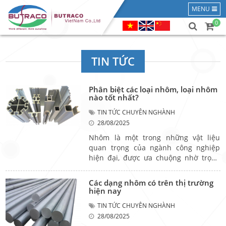
MENU
0
TIN TỨC
Phân biệt các loại nhôm, loại nhôm
nào tốt nhất?
TIN TỨC CHUYÊN NGHÀNH
28/08/2025
Nhôm là một trong những vật liệu
quan trọng của ngành công nghiệp
hiện đại, được ưa chuộng nhờ trọng
lượng nhẹ, độ bền cao và khả năng
chống ăn mòn tốt. Tuy nhiên, mỗi loại
Các dạng nhôm có trên thị trường
nhôm lại có thành phần hợp kim và
hiện nay
tiêu chuẩn sản xuất riêng, dẫn đến
TIN TỨC CHUYÊN NGHÀNH
khác biệt rõ rệt về tính chất cơ học và
28/08/2025
phạm vi ứng dụng. Việc hiểu và phân