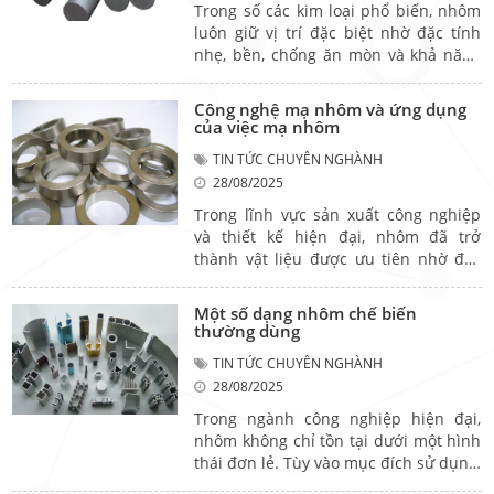
biệt đúng từng mác nhôm sẽ giúp lựa
Trong số các kim loại phổ biến, nhôm
chọn vật liệu tối ưu, giảm chi phí và
luôn giữ vị trí đặc biệt nhờ đặc tính
nâng cao hiệu quả sản xuất.
nhẹ, bền, chống ăn mòn và khả năng
gia công linh hoạt. Nhôm không chỉ
tồn tại ở dạng nguyên chất hay hợp
Công nghệ mạ nhôm và ứng dụng
kim, mà còn được chế tạo thành nhiều
của việc mạ nhôm
loại khác nhau, mỗi loại mang đặc
TIN TỨC CHUYÊN NGHÀNH
điểm và ưu thế riêng. Bài viết này sẽ
28/08/2025
điểm qua các dạng nhôm phổ biến
cùng đặc điểm, công dụng và ứng
Trong lĩnh vực sản xuất công nghiệp
dụng thực tiễn, giúp bạn chọn đúng
và thiết kế hiện đại, nhôm đã trở
vật liệu cho nhu cầu của mình.
thành vật liệu được ưu tiên nhờ đặc
tính nhẹ, bền, dễ tạo hình và thân
thiện với môi trường. Tuy nhiên, để
Một số dạng nhôm chế biến
tăng cường độ bền, nâng cao tính
thường dùng
thẩm mỹ và bảo vệ bề mặt khỏi tác
TIN TỨC CHUYÊN NGHÀNH
động ăn mòn từ môi trường, mạ nhôm
28/08/2025
là công đoạn không thể thiếu. Không
chỉ là một bước xử lý kỹ thuật, quá
Trong ngành công nghiệp hiện đại,
trình này còn góp phần nâng cao giá
nhôm không chỉ tồn tại dưới một hình
trị sử dụng và tuổi thọ của sản phẩm.
thái đơn lẻ. Tùy vào mục đích sử dụng,
nhôm được chế biến thành nhiều