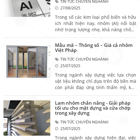
TIN TỨC CHUYÊN NGHÀNH
công khác nhau.
27/08/2025
Trong số các kim loại phổ biến và hữu
ích nhất hiện nay, nhôm (Al) nổi bật
nhờ trọng lượng nhẹ, khả năng chống
ăn mòn cao và tính ứng dụng rộng rãi
trong mọi lĩnh vực, từ công nghiệp, xây
Mẫu mã – Thông số – Giá cả nhôm
dựng đến đời sống hàng ngày. Vậy
Việt Pháp
nhôm là gì, thuộc nhóm mấy, và tại
TIN TỨC CHUYÊN NGHÀNH
sao loại kim loại này lại được sử dụng
25/07/2025
nhiều đến vậy? Hãy cùng tìm hiểu qua
bài viết dưới đây.
Trong ngành xây dựng việc lựa chọn
vật liệu không chỉ dựa trên độ bền mà
còn phải đáp ứng tính thẩm mỹ, khả
năng cách âm, cách nhiệt và dễ dàng
thi công,.. Một trong những dòng vật
Lam nhôm chắn nắng - Giải pháp
liệu được ứng dụng rộng rãi, đặc biệt
tối ưu cho mặt dựng và cửa chớp
trong thi công cửa và mặt dựng, là
trong xây dựng
nhôm Việt Pháp – dòng nhôm định
TIN TỨC CHUYÊN NGHÀNH
hình được nhiều nhà thầu và gia chủ
25/07/2025
tin tưởng. Vậy nhôm Việt Pháp là gì, có
những mẫu mã, thông số kỹ thuật và
Trong ngành xây dựng hiện đại, việc