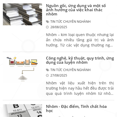
dạng khác nhau, từ thanh nhôm định
Nguồn gốc, ứng dụng và một số
hình, cuộn mỏng, đến dạng bột hoặc
ảnh hưởng của việc khai thác
phôi nguyên sinh. Mỗi dạng đều có
nhôm
những đặc điểm kỹ thuật riêng, đáp
TIN TỨC CHUYÊN NGHÀNH
ứng các nhu cầu sản xuất đa dạng
28/08/2025
trong xây dựng, nội thất, cơ khí, bao bì
và thậm chí cả mỹ phẩm. Hãy cùng tìm
Nhôm – kim loại quen thuộc nhưng lại
hiểu những dạng nhôm phổ biến hiện
ẩn chứa nhiều tầng giá trị và ảnh
nay để hiểu rõ hơn về vai trò và ứng
hưởng. Từ các vật dụng thường ngày
dụng của vật liệu này.
đến các ngành công nghiệp quy mô
lớn, nhôm hiện diện một cách âm
Công nghệ, kỹ thuật, quy trình, ứng
thầm nhưng không thể thiếu. Tuy
dụng của luyện nhôm
nhiên, để có được những ứng dụng
TIN TỨC CHUYÊN NGHÀNH
đó, quá trình khai thác và sử dụng
27/08/2025
nhôm cũng kéo theo nhiều tác động,
cả tích cực lẫn tiêu cực. Hãy cùng tìm
Nhôm vật liệu xuất hiện trên thị
hiểu sâu hơn về nguồn gốc, ứng dụng
trường hiện nay hầu hết đều được trải
và một số ảnh hưởng liên quan đến
qua quá trình luyện nhôm từ nhôm
việc khai thác nhôm trong tự nhiên.
quặng - quặng boxit. Sự thay đổi dù
rất nhỏ trong quy trình luyện nhôm có
Nhôm - Đặc điểm, Tính chất hóa
thể tạo ra vật liệu nhôm có tính chất
học
khác nhau, ứng dụng thực tế trong gia