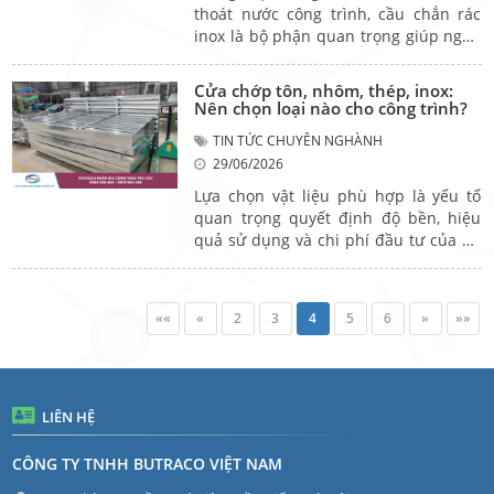
cùng tìm hiểu trong bài viết dưới đây.
thoát nước công trình, cầu chắn rác
inox là bộ phận quan trọng giúp ngăn
lá cây, rác thải và các vật thể lớn xâm
nhập vào đường ống, hạn chế nguy cơ
Cửa chớp tôn, nhôm, thép, inox:
tắc nghẽn. Việc lựa chọn đúng sản
Nên chọn loại nào cho công trình?
phẩm không chỉ giúp hệ thống vận
TIN TỨC CHUYÊN NGHÀNH
hành ổn định mà còn giảm chi phí bảo
29/06/2026
trì trong quá trình sử dụng. Vậy cầu
chắn rác inox có vai trò gì và cần lưu ý
Lựa chọn vật liệu phù hợp là yếu tố
những gì khi lựa chọn? Hãy cùng tìm
quan trọng quyết định độ bền, hiệu
hiểu trong bài viết dưới đây.
quả sử dụng và chi phí đầu tư của hệ
thống cửa chớp. Trên thị trường hiện
nay, cửa chớp tôn, cửa chớp nhôm,
cửa chớp thép và cửa chớp inox là
««
«
2
3
4
5
6
»
»»
những dòng sản phẩm được sử dụng
phổ biến trong nhiều loại công trình.
Bài viết dưới đây sẽ giúp bạn so sánh
đặc điểm của từng loại để đưa ra lựa
chọn phù hợp nhất.
LIÊN HỆ
CÔNG TY TNHH BUTRACO VIỆT NAM