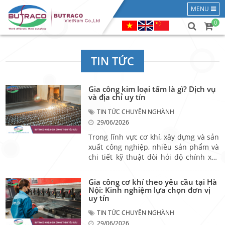
MENU
0
TIN TỨC
Gia công kim loại tấm là gì? Dịch vụ
và địa chỉ uy tín
TIN TỨC CHUYÊN NGHÀNH
29/06/2026
Trong lĩnh vực cơ khí, xây dựng và sản
xuất công nghiệp, nhiều sản phẩm và
chi tiết kỹ thuật đòi hỏi độ chính xác
cao, kích thước đồng đều và khả năng
đáp ứng theo từng yêu cầu riêng của
Gia công cơ khí theo yêu cầu tại Hà
dự án. Để tạo ra những sản phẩm này,
Nội: Kinh nghiệm lựa chọn đơn vị
các doanh nghiệp thường sử dụng
uy tín
nhiều công nghệ gia công hiện đại
TIN TỨC CHUYÊN NGHÀNH
trên vật liệu dạng tấm. Vậy quy trình
29/06/2026