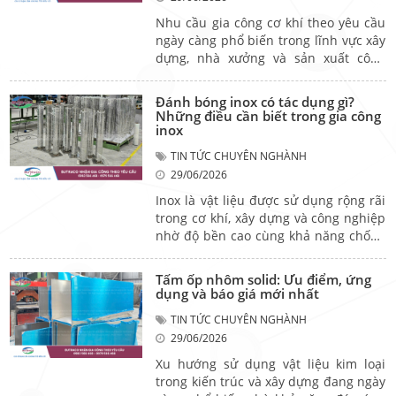
này được thực hiện như thế nào, gồm
những công đoạn gì và lựa chọn đơn
Nhu cầu gia công cơ khí theo yêu cầu
vị nào uy tín? Hãy cùng tìm hiểu trong
ngày càng phổ biến trong lĩnh vực xây
bài viết dưới đây.
dựng, nhà xưởng và sản xuất công
nghiệp. Việc lựa chọn đơn vị gia công
uy tín không chỉ giúp đảm bảo chất
Đánh bóng inox có tác dụng gì?
lượng sản phẩm mà còn tối ưu chi phí
Những điều cần biết trong gia công
và tiến độ thực hiện. Bài viết dưới đây
inox
sẽ giúp bạn hiểu rõ hơn về dịch vụ
TIN TỨC CHUYÊN NGHÀNH
này và những tiêu chí quan trọng khi
29/06/2026
lựa chọn đối tác phù hợp.
Inox là vật liệu được sử dụng rộng rãi
trong cơ khí, xây dựng và công nghiệp
nhờ độ bền cao cùng khả năng chống
ăn mòn tốt. Tuy nhiên, để sản phẩm
đạt tính thẩm mỹ, dễ vệ sinh và đáp
Tấm ốp nhôm solid: Ưu điểm, ứng
ứng yêu cầu sử dụng thực tế, công
dụng và báo giá mới nhất
đoạn đánh bóng inox đóng vai trò rất
TIN TỨC CHUYÊN NGHÀNH
quan trọng. Vậy đánh bóng inox có tác
29/06/2026
dụng gì và những phương pháp nào
đang được áp dụng phổ biến hiện
Xu hướng sử dụng vật liệu kim loại
nay? Hãy cùng tìm hiểu trong bài viết
trong kiến trúc và xây dựng đang ngày
dưới đây.