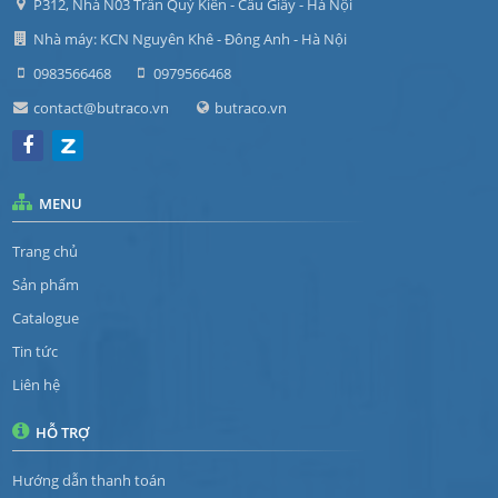
P312, Nhà N03 Trần Quý Kiên - Cầu Giấy - Hà Nội
Nhà máy: KCN Nguyên Khê - Đông Anh - Hà Nội
0983566468
0979566468
contact@butraco.vn
butraco.vn
MENU
Trang chủ
Sản phẩm
Catalogue
Tin tức
Liên hệ
HỖ TRỢ
Hướng dẫn thanh toán