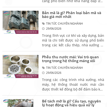
càng phổ biến nhờ khả năng đáp ứng
đồng thời yêu cầu kỹ thuật và thẩm
mỹ. Trong đó, tấm ốp nhôm Solid là
​Bản mã là gì? Phân loại bản mã và
giải pháp được nhiều chủ đầu tư lựa
báo giá mới nhất
chọn cho mặt tiền, mặt dựng và các
TIN TỨC CHUYÊN NGHÀNH
hạng mục trang trí công trình. Hãy
29/06/2026
cùng tìm hiểu đặc điểm, ứng dụng
thực tế và các yếu tố ảnh hưởng đến
Trong lĩnh vực cơ khí và xây dựng, bản
báo giá của loại vật liệu này.
mã là chi tiết được sử dụng phổ biến
trong các kết cấu thép, nhà xưởng và
nhiều hạng mục gia công kim loại.
Mặc dù có kích thước không lớn,
Phễu thu nước mái: Vai trò quan
nhưng bản mã đóng vai trò quan
trọng trong hệ thống máng xối
trọng trong việc liên kết và gia cường
TIN TỨC CHUYÊN NGHÀNH
kết cấu. Vậy bản mã là gì, có những
29/06/2026
loại nào và báo giá gia công phụ thuộc
vào những yếu tố nào? Hãy cùng tìm
Trong các công trình nhà xưởng, nhà
hiểu trong bài viết dưới đây.
máy, hệ thống thoát nước mái cần
được thiết kế đồng bộ để đảm bảo khả
năng thu gom và dẫn nước mưa hiệu
quả. Bên cạnh máng xối và đường ống
Bể tách mỡ là gì? Cấu tạo, nguyên
thoát nước, phễu thu nước mái cũng
lý hoạt động và hiệu quả xử lý